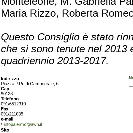
Monteleone, M. Gabriella Pan
Maria Rizzo, Roberta Romeo, 
Questo Consiglio è stato rinn
che si sono tenute nel 2013 e 
quadriennio 2013-2017.
N
Indirizzo
Piazza P.Pe di Camporeale, 6
Cap
90138
Telefono
091/6512310
Fax
091/211035
e-mail
infopalermo@awn.it
Sito