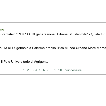
rmo
o formativo "RI.U.SO. RI.generazione U.rbana SO.stenibile" - Quale fut
rrà dal 13 al 17 gennaio a Palermo presso l'Eco Museo Urbano Mare Memo
il Polo Universitario di Agrigento
1
2
3
4
5
6
7
8
9
10
Successive