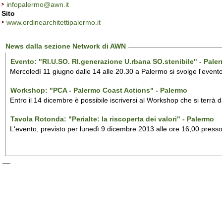
infopalermo@awn.it
Sito
www.ordinearchitettipalermo.it
News dalla sezione Network di AWN
Evento: "RI.U.SO. RI.generazione U.rbana SO.stenibile" - Pale
Mercoledì 11 giugno dalle 14 alle 20.30 a Palermo si svolge l'event
Workshop: "PCA - Palermo Coast Actions" - Palermo
Entro il 14 dicembre è possibile iscriversi al Workshop che si te
Tavola Rotonda: "Perialte: la riscoperta dei valori" - Palermo
L'evento, previsto per lunedì 9 dicembre 2013 alle ore 16,00 presso 