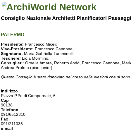
Consiglio Nazionale Architetti Pianificatori Paesagg
PALERMO
Presidente:
Francesco Miceli;
Vice-Presidente:
Francesco Cannone;
Segretario:
Maria Gabriella Tumminelli;
Tesoriere:
Lidia Mormino;
Consiglieri:
Ornella Amara, Roberto Andò, Francesco Cannone, Mario 
Andrea Profeta (pian.iunior).
Questo Consiglio è stato rinnovato nel corso delle elezioni che si sono
Indirizzo
Piazza P.Pe di Camporeale, 6
Cap
90138
Telefono
091/6512310
Fax
091/211035
e-mail