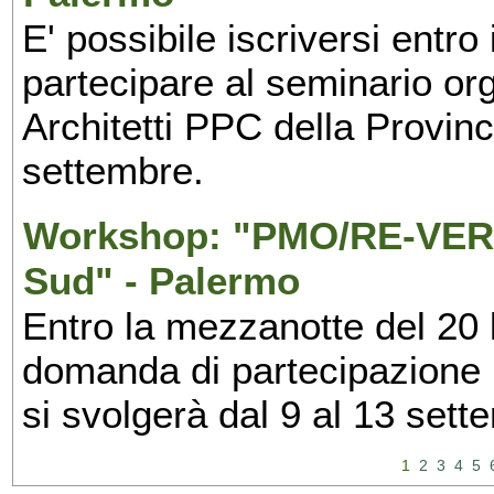
E' possibile iscriversi entr
partecipare al seminario org
Architetti PPC della Provin
settembre.
Workshop: "PMO/RE-VERS
Sud" - Palermo
Entro la mezzanotte del 20 l
domanda di partecipazione 
si svolgerà dal 9 al 13 set
1
2
3
4
5