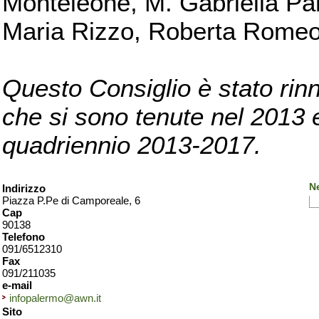
Monteleone, M. Gabriella Pan
Maria Rizzo, Roberta Romeo, 
Questo Consiglio è stato rinn
che si sono tenute nel 2013 e 
quadriennio 2013-2017.
N
Indirizzo
Piazza P.Pe di Camporeale, 6
Cap
90138
Telefono
091/6512310
Fax
091/211035
e-mail
infopalermo@awn.it
Sito