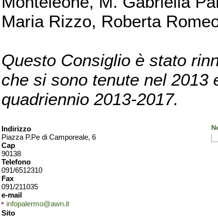
Monteleone, M. Gabriella Pan
Maria Rizzo, Roberta Romeo, 
Questo Consiglio è stato rinn
che si sono tenute nel 2013 e 
quadriennio 2013-2017.
N
Indirizzo
Piazza P.Pe di Camporeale, 6
Cap
90138
Telefono
091/6512310
Fax
091/211035
e-mail
infopalermo@awn.it
Sito