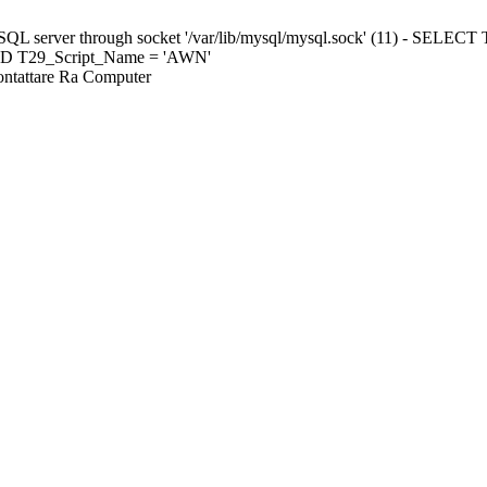
ySQL server through socket '/var/lib/mysql/mysql.sock' (11) - S
ND T29_Script_Name = 'AWN'
Contattare Ra Computer