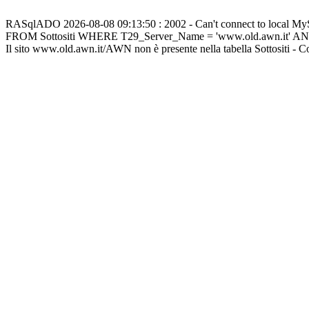
RASqlADO 2026-08-08 09:13:50 : 2002 - Can't connect to local M
FROM Sottositi WHERE T29_Server_Name = 'www.old.awn.it' A
Il sito www.old.awn.it/AWN non è presente nella tabella Sottositi - 