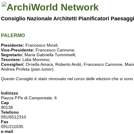
Consiglio Nazionale Architetti Pianificatori Paesagg
PALERMO
Presidente:
Francesco Miceli;
Vice-Presidente:
Francesco Cannone;
Segretario:
Maria Gabriella Tumminelli;
Tesoriere:
Lidia Mormino;
Consiglieri:
Ornella Amara, Roberto Andò, Francesco Cannone, Mario 
Andrea Profeta (pian.iunior).
Questo Consiglio è stato rinnovato nel corso delle elezioni che si sono
Indirizzo
Piazza P.Pe di Camporeale, 6
Cap
90138
Telefono
091/6512310
Fax
091/211035
e-mail