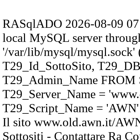
RASqlADO 2026-08-09 07:16
local MySQL server throug
'/var/lib/mysql/mysql.sock
T29_Id_SottoSito, T29_D
T29_Admin_Name FROM S
T29_Server_Name = 'www.o
T29_Script_Name = 'AWN'
Il sito www.old.awn.it/AWN 
Sottositi - Contattare Ra C