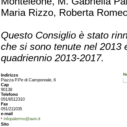
Monteleone, M. Gabriella Pan
Maria Rizzo, Roberta Romeo, 
Questo Consiglio è stato rinn
che si sono tenute nel 2013 e 
quadriennio 2013-2017.
N
Indirizzo
Piazza P.Pe di Camporeale, 6
Cap
90138
Telefono
091/6512310
Fax
091/211035
e-mail
infopalermo@awn.it
Sito