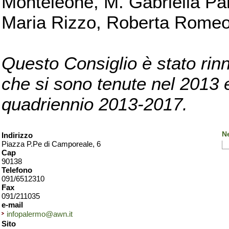
Monteleone, M. Gabriella Pan
Maria Rizzo, Roberta Romeo, 
Questo Consiglio è stato rinn
che si sono tenute nel 2013 e 
quadriennio 2013-2017.
N
Indirizzo
Piazza P.Pe di Camporeale, 6
Cap
90138
Telefono
091/6512310
Fax
091/211035
e-mail
infopalermo@awn.it
Sito