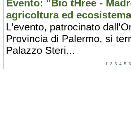
Evento: "Bio tHree - Madr
agricoltura ed ecosistema
L'evento, patrocinato dall'O
Provincia di Palermo, si ter
Palazzo Steri...
1
2
3
4
5
6