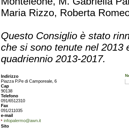
Monteleone, M. Gabriella Pan
Maria Rizzo, Roberta Romeo, 
Questo Consiglio è stato rinn
che si sono tenute nel 2013 e 
quadriennio 2013-2017.
N
Indirizzo
Piazza P.Pe di Camporeale, 6
Cap
90138
Telefono
091/6512310
Fax
091/211035
e-mail
infopalermo@awn.it
Sito