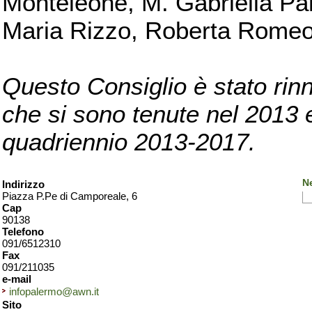
Monteleone, M. Gabriella Pan
Maria Rizzo, Roberta Romeo, 
Questo Consiglio è stato rinn
che si sono tenute nel 2013 e 
quadriennio 2013-2017.
N
Indirizzo
Piazza P.Pe di Camporeale, 6
Cap
90138
Telefono
091/6512310
Fax
091/211035
e-mail
infopalermo@awn.it
Sito