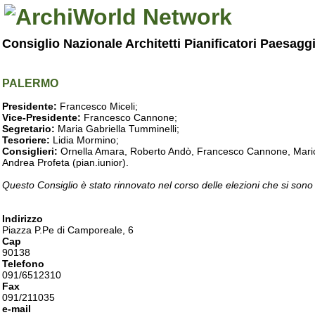
Consiglio Nazionale Architetti Pianificatori Paesagg
PALERMO
Presidente:
Francesco Miceli;
Vice-Presidente:
Francesco Cannone;
Segretario:
Maria Gabriella Tumminelli;
Tesoriere:
Lidia Mormino;
Consiglieri:
Ornella Amara, Roberto Andò, Francesco Cannone, Mario 
Andrea Profeta (pian.iunior).
Questo Consiglio è stato rinnovato nel corso delle elezioni che si sono
Indirizzo
Piazza P.Pe di Camporeale, 6
Cap
90138
Telefono
091/6512310
Fax
091/211035
e-mail