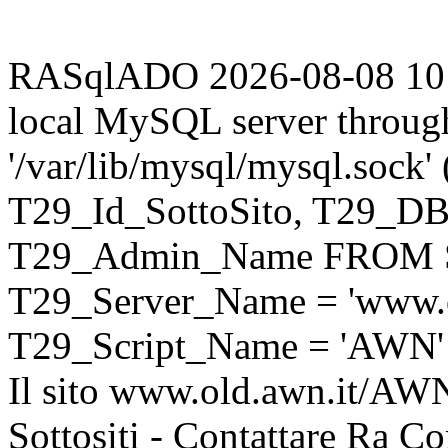
RASqlADO 2026-08-08 10:51
local MySQL server throug
'/var/lib/mysql/mysql.sock
T29_Id_SottoSito, T29_D
T29_Admin_Name FROM S
T29_Server_Name = 'www.o
T29_Script_Name = 'AWN'
Il sito www.old.awn.it/AWN 
Sottositi - Contattare Ra C