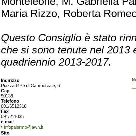
Monteleone, M. Gabriella Pan
Maria Rizzo, Roberta Romeo, 
Questo Consiglio è stato rinn
che si sono tenute nel 2013 e 
quadriennio 2013-2017.
N
Indirizzo
Piazza P.Pe di Camporeale, 6
Cap
90138
Telefono
091/6512310
Fax
091/211035
e-mail
infopalermo@awn.it
Sito