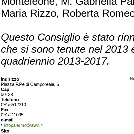
Monteleone, M. Gabriella Pan
Maria Rizzo, Roberta Romeo, 
Questo Consiglio è stato rinn
che si sono tenute nel 2013 e 
quadriennio 2013-2017.
N
Indirizzo
Piazza P.Pe di Camporeale, 6
Cap
90138
Telefono
091/6512310
Fax
091/211035
e-mail
infopalermo@awn.it
Sito