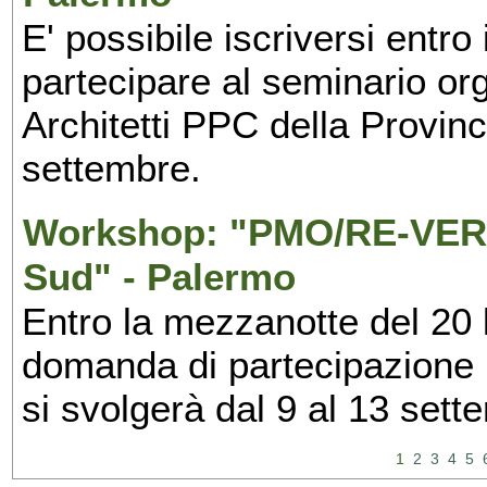
E' possibile iscriversi entr
partecipare al seminario org
Architetti PPC della Provin
settembre.
Workshop: "PMO/RE-VERS
Sud" - Palermo
Entro la mezzanotte del 20 l
domanda di partecipazione 
si svolgerà dal 9 al 13 set
1
2
3
4
5