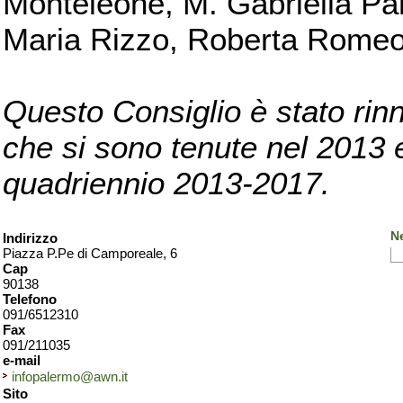
Monteleone, M. Gabriella Pan
Maria Rizzo, Roberta Romeo, 
Questo Consiglio è stato rinn
che si sono tenute nel 2013 e 
quadriennio 2013-2017.
N
Indirizzo
Piazza P.Pe di Camporeale, 6
Cap
90138
Telefono
091/6512310
Fax
091/211035
e-mail
infopalermo@awn.it
Sito