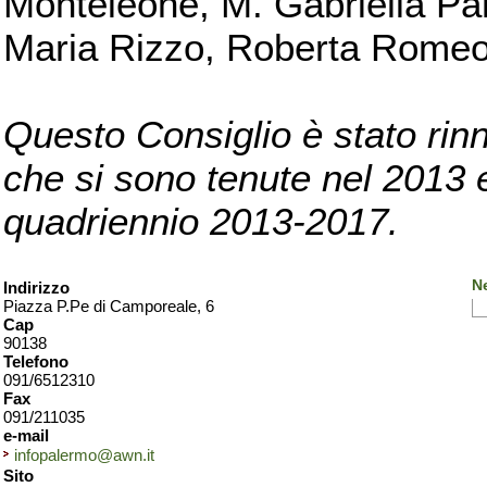
Monteleone, M. Gabriella Pan
Maria Rizzo, Roberta Romeo, 
Questo Consiglio è stato rinn
che si sono tenute nel 2013 e 
quadriennio 2013-2017.
N
Indirizzo
Piazza P.Pe di Camporeale, 6
Cap
90138
Telefono
091/6512310
Fax
091/211035
e-mail
infopalermo@awn.it
Sito