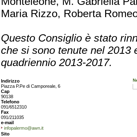
Monteleone, M. Gabriella Pan
Maria Rizzo, Roberta Romeo, 
Questo Consiglio è stato rinn
che si sono tenute nel 2013 e 
quadriennio 2013-2017.
N
Indirizzo
Piazza P.Pe di Camporeale, 6
Cap
90138
Telefono
091/6512310
Fax
091/211035
e-mail
infopalermo@awn.it
Sito