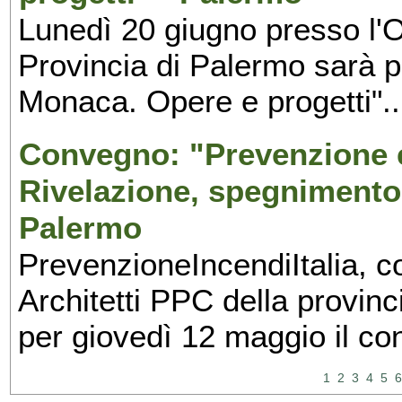
Lunedì 20 giugno presso l'O
Provincia di Palermo sarà p
Monaca. Opere e progetti"..
Convegno: "Prevenzione e
Rivelazione, spegnimento
Palermo
PrevenzioneIncendiItalia, con
Architetti PPC della provin
per giovedì 12 maggio il co
1
2
3
4
5
6