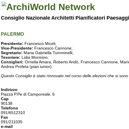
Consiglio Nazionale Architetti Pianificatori Paesagg
PALERMO
Presidente:
Francesco Miceli;
Vice-Presidente:
Francesco Cannone;
Segretario:
Maria Gabriella Tumminelli;
Tesoriere:
Lidia Mormino;
Consiglieri:
Ornella Amara, Roberto Andò, Francesco Cannone, Mario 
Andrea Profeta (pian.iunior).
Questo Consiglio è stato rinnovato nel corso delle elezioni che si sono
Indirizzo
Piazza P.Pe di Camporeale, 6
Cap
90138
Telefono
091/6512310
Fax
091/211035
e-mail