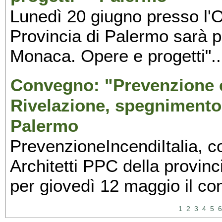
Lunedì 20 giugno presso l'O
Provincia di Palermo sarà p
Monaca. Opere e progetti"..
Convegno: "Prevenzione e
Rivelazione, spegnimento
Palermo
PrevenzioneIncendiItalia, con
Architetti PPC della provin
per giovedì 12 maggio il co
1
2
3
4
5
6