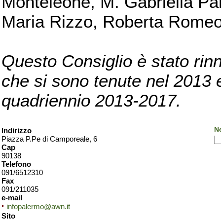
Monteleone, M. Gabriella Pan
Maria Rizzo, Roberta Romeo, 
Questo Consiglio è stato rinn
che si sono tenute nel 2013 e 
quadriennio 2013-2017.
N
Indirizzo
Piazza P.Pe di Camporeale, 6
Cap
90138
Telefono
091/6512310
Fax
091/211035
e-mail
infopalermo@awn.it
Sito