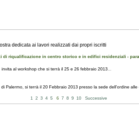
tra dedicata ai lavori realizzati dai propri iscritti
 di riqualificazione in centro storico e in edifici residenziali - p
 invita al workshop che si terrà il 25 e 26 febbraio 2013...
 di Palermo, si terrà il 20 Febbraio 2013 presso la sede dell'ordine alle
1
2
3
4
5
6
7
8
9
10
Successive