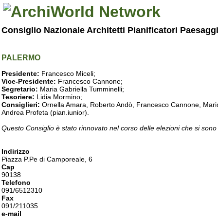
Consiglio Nazionale Architetti Pianificatori Paesagg
PALERMO
Presidente:
Francesco Miceli;
Vice-Presidente:
Francesco Cannone;
Segretario:
Maria Gabriella Tumminelli;
Tesoriere:
Lidia Mormino;
Consiglieri:
Ornella Amara, Roberto Andò, Francesco Cannone, Mario 
Andrea Profeta (pian.iunior).
Questo Consiglio è stato rinnovato nel corso delle elezioni che si sono
Indirizzo
Piazza P.Pe di Camporeale, 6
Cap
90138
Telefono
091/6512310
Fax
091/211035
e-mail