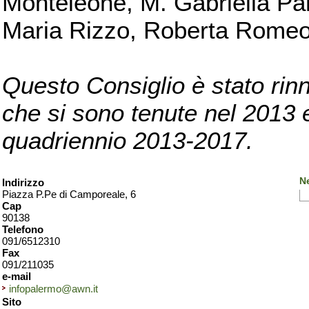
Monteleone, M. Gabriella Pan
Maria Rizzo, Roberta Romeo, 
Questo Consiglio è stato rinn
che si sono tenute nel 2013 e 
quadriennio 2013-2017.
N
Indirizzo
Piazza P.Pe di Camporeale, 6
Cap
90138
Telefono
091/6512310
Fax
091/211035
e-mail
infopalermo@awn.it
Sito