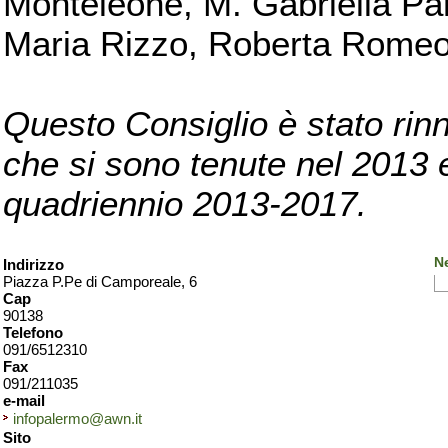
Monteleone, M. Gabriella Pan
Maria Rizzo, Roberta Romeo, 
Questo Consiglio è stato rinn
che si sono tenute nel 2013 e 
quadriennio 2013-2017.
N
Indirizzo
Piazza P.Pe di Camporeale, 6
Cap
90138
Telefono
091/6512310
Fax
091/211035
e-mail
infopalermo@awn.it
Sito