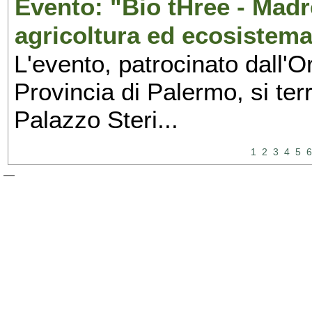
Evento: "Bio tHree - Madr
agricoltura ed ecosistema
L'evento, patrocinato dall'O
Provincia di Palermo, si ter
Palazzo Steri...
1
2
3
4
5
6