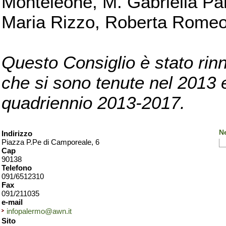
Monteleone, M. Gabriella Pan
Maria Rizzo, Roberta Romeo, 
Questo Consiglio è stato rinn
che si sono tenute nel 2013 e 
quadriennio 2013-2017.
N
Indirizzo
Piazza P.Pe di Camporeale, 6
Cap
90138
Telefono
091/6512310
Fax
091/211035
e-mail
infopalermo@awn.it
Sito