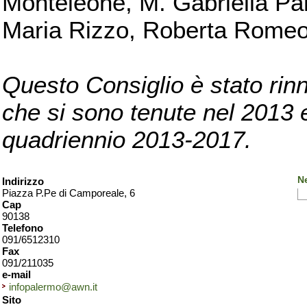
Monteleone, M. Gabriella Pan
Maria Rizzo, Roberta Romeo, 
Questo Consiglio è stato rinn
che si sono tenute nel 2013 e 
quadriennio 2013-2017.
N
Indirizzo
Piazza P.Pe di Camporeale, 6
Cap
90138
Telefono
091/6512310
Fax
091/211035
e-mail
infopalermo@awn.it
Sito