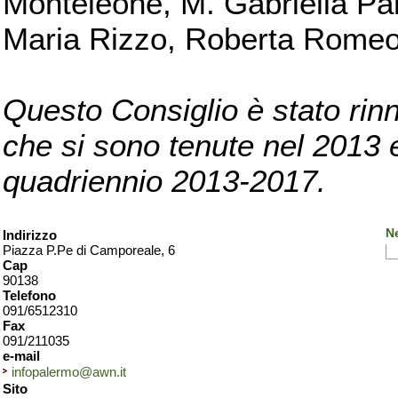
Monteleone, M. Gabriella Pan
Maria Rizzo, Roberta Romeo, 
Questo Consiglio è stato rinn
che si sono tenute nel 2013 e 
quadriennio 2013-2017.
N
Indirizzo
Piazza P.Pe di Camporeale, 6
Cap
90138
Telefono
091/6512310
Fax
091/211035
e-mail
infopalermo@awn.it
Sito