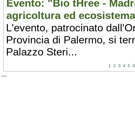
Evento: "Bio tHree - Madr
agricoltura ed ecosistema
L'evento, patrocinato dall'O
Provincia di Palermo, si ter
Palazzo Steri...
1
2
3
4
5
6