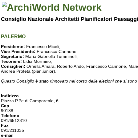
Consiglio Nazionale Architetti Pianificatori Paesagg
PALERMO
Presidente:
Francesco Miceli;
Vice-Presidente:
Francesco Cannone;
Segretario:
Maria Gabriella Tumminelli;
Tesoriere:
Lidia Mormino;
Consiglieri:
Ornella Amara, Roberto Andò, Francesco Cannone, Mario 
Andrea Profeta (pian.iunior).
Questo Consiglio è stato rinnovato nel corso delle elezioni che si sono
Indirizzo
Piazza P.Pe di Camporeale, 6
Cap
90138
Telefono
091/6512310
Fax
091/211035
e-mail