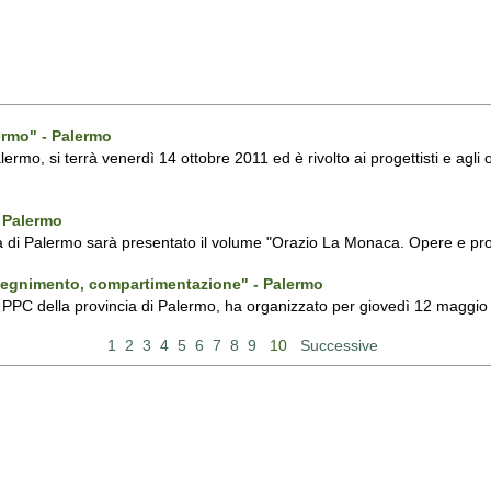
lermo" - Palermo
lermo, si terrà venerdì 14 ottobre 2011 ed è rivolto ai progettisti e agli o
- Palermo
ia di Palermo sarà presentato il volume "Orazio La Monaca. Opere e prog
pegnimento, compartimentazione" - Palermo
tti PPC della provincia di Palermo, ha organizzato per giovedì 12 maggio 
1
2
3
4
5
6
7
8
9
10
Successive