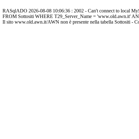
RASqlADO 2026-08-08 10:06:36 : 2002 - Can't connect to local M
FROM Sottositi WHERE T29_Server_Name = 'www.old.awn.it' A
Il sito www.old.awn.it/AWN non è presente nella tabella Sottositi - 