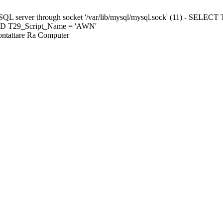
ySQL server through socket '/var/lib/mysql/mysql.sock' (11) - S
ND T29_Script_Name = 'AWN'
Contattare Ra Computer