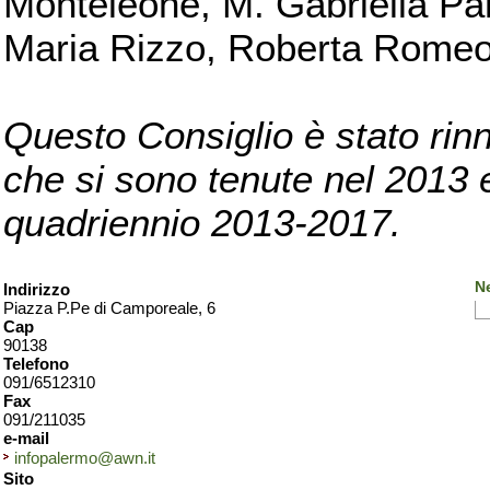
Monteleone, M. Gabriella Pan
Maria Rizzo, Roberta Romeo, 
Questo Consiglio è stato rinn
che si sono tenute nel 2013 e 
quadriennio 2013-2017.
N
Indirizzo
Piazza P.Pe di Camporeale, 6
Cap
90138
Telefono
091/6512310
Fax
091/211035
e-mail
infopalermo@awn.it
Sito