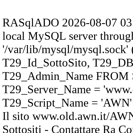
RASqlADO 2026-08-07 03:57
local MySQL server throug
'/var/lib/mysql/mysql.sock
T29_Id_SottoSito, T29_D
T29_Admin_Name FROM S
T29_Server_Name = 'www.o
T29_Script_Name = 'AWN'
Il sito www.old.awn.it/AWN 
Sottositi - Contattare Ra C