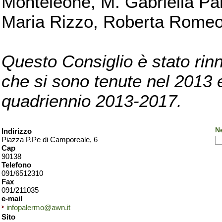
Monteleone, M. Gabriella Pan
Maria Rizzo, Roberta Romeo, 
Questo Consiglio è stato rinn
che si sono tenute nel 2013 e 
quadriennio 2013-2017.
N
Indirizzo
Piazza P.Pe di Camporeale, 6
Cap
90138
Telefono
091/6512310
Fax
091/211035
e-mail
infopalermo@awn.it
Sito