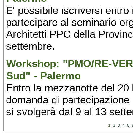
E' possibile iscriversi entr
partecipare al seminario org
Architetti PPC della Provin
settembre.
Workshop: "PMO/RE-VERS
Sud" - Palermo
Entro la mezzanotte del 20 l
domanda di partecipazione 
si svolgerà dal 9 al 13 set
1
2
3
4
5