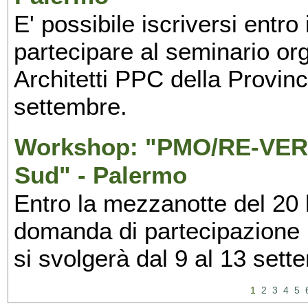
E' possibile iscriversi entr
partecipare al seminario org
Architetti PPC della Provin
settembre.
Workshop: "PMO/RE-VERS
Sud" - Palermo
Entro la mezzanotte del 20 l
domanda di partecipazione 
si svolgerà dal 9 al 13 set
1
2
3
4
5