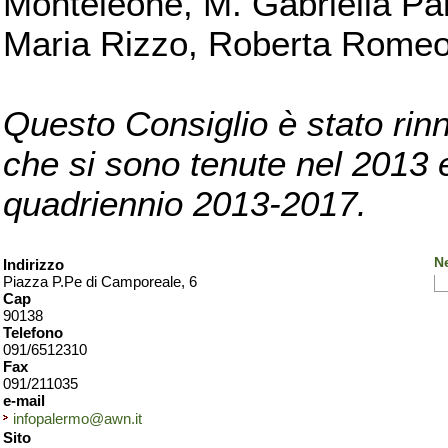
Monteleone, M. Gabriella Pan
Maria Rizzo, Roberta Romeo, 
Questo Consiglio è stato rinn
che si sono tenute nel 2013 e 
quadriennio 2013-2017.
N
Indirizzo
Piazza P.Pe di Camporeale, 6
Cap
90138
Telefono
091/6512310
Fax
091/211035
e-mail
infopalermo@awn.it
Sito