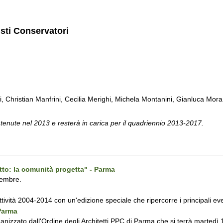
isti Conservatori
ti, Christian Manfrini, Cecilia Merighi, Michela Montanini, Gianluca Mora, 
 tenute nel 2013 e resterà in carica per il quadriennio 2013-2017.
tto: la comunità progetta" - Parma
vembre.
attività 2004-2014 con un'edizione speciale che ripercorre i principali even
 Parma
ganizzato dall'Ordine degli Architetti PPC di Parma che si terrà martedì