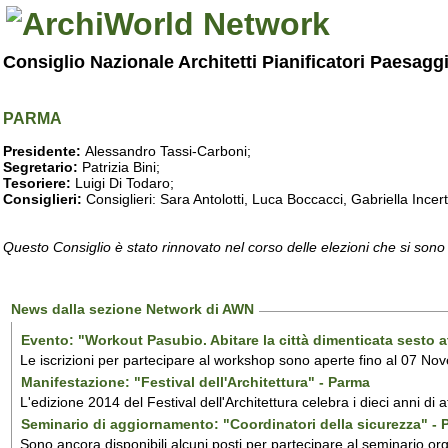
Consiglio Nazionale Architetti Pianificatori Paesagg
PARMA
Presidente:
Alessandro Tassi-Carboni;
Segretario:
Patrizia Bini;
Tesoriere:
Luigi Di Todaro;
Consiglieri:
Consiglieri: Sara Antolotti, Luca Boccacci, Gabriella Incer
Questo Consiglio è stato rinnovato nel corso delle elezioni che si sono
News dalla sezione Network di AWN
Evento: "Workout Pasubio. Abitare la città dimenticata sesto a
Le iscrizioni per partecipare al workshop sono aperte fino al 07 No
Manifestazione: "Festival dell'Architettura" - Parma
L'edizione 2014 del Festival dell'Architettura celebra i dieci anni di 
Seminario di aggiornamento: "Coordinatori della sicurezza" -
Sono ancora disponibili alcuni posti per partecipare al seminario or