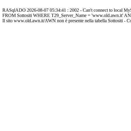
RASqlADO 2026-08-07 05:34:41 : 2002 - Can't connect to local M
FROM Sottositi WHERE T29_Server_Name = 'www.old.awn.it' A
Il sito www.old.awn.it/AWN non è presente nella tabella Sottositi - 