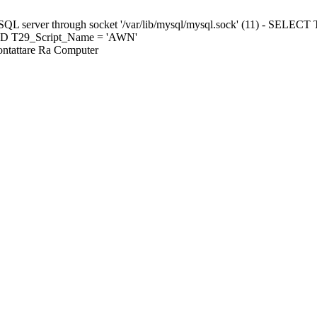
ySQL server through socket '/var/lib/mysql/mysql.sock' (11) - S
ND T29_Script_Name = 'AWN'
Contattare Ra Computer