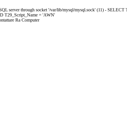
ySQL server through socket '/var/lib/mysql/mysql.sock' (11) - S
ND T29_Script_Name = 'AWN'
Contattare Ra Computer