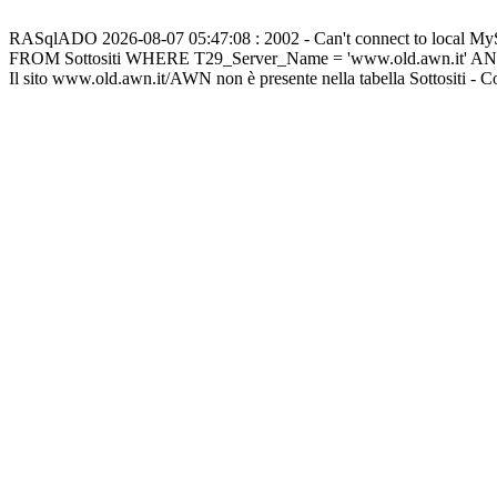
RASqlADO 2026-08-07 05:47:08 : 2002 - Can't connect to local M
FROM Sottositi WHERE T29_Server_Name = 'www.old.awn.it' A
Il sito www.old.awn.it/AWN non è presente nella tabella Sottositi - 