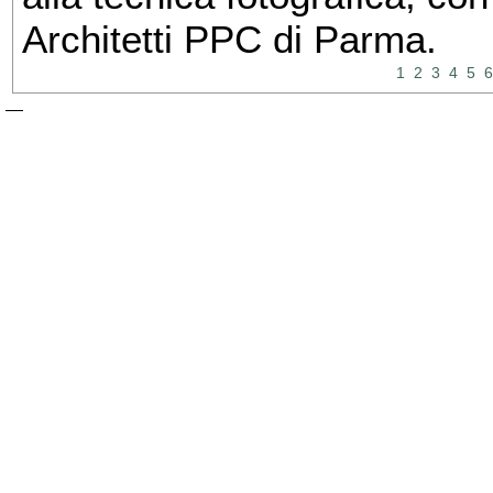
Architetti PPC di Parma.
1
2
3
4
5
6