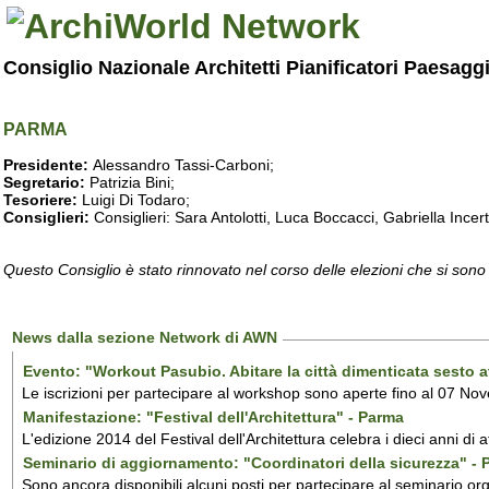
Consiglio Nazionale Architetti Pianificatori Paesagg
PARMA
Presidente:
Alessandro Tassi-Carboni;
Segretario:
Patrizia Bini;
Tesoriere:
Luigi Di Todaro;
Consiglieri:
Consiglieri: Sara Antolotti, Luca Boccacci, Gabriella Incer
Questo Consiglio è stato rinnovato nel corso delle elezioni che si sono
News dalla sezione Network di AWN
Evento: "Workout Pasubio. Abitare la città dimenticata sesto a
Le iscrizioni per partecipare al workshop sono aperte fino al 07 No
Manifestazione: "Festival dell'Architettura" - Parma
L'edizione 2014 del Festival dell'Architettura celebra i dieci anni di 
Seminario di aggiornamento: "Coordinatori della sicurezza" -
Sono ancora disponibili alcuni posti per partecipare al seminario or