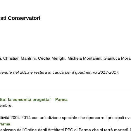
isti Conservatori
ti, Christian Manfrini, Cecilia Merighi, Michela Montanini, Gianluca Mora, 
 tenute nel 2013 e resterà in carica per il quadriennio 2013-2017.
tto: la comunità progetta" - Parma
vembre.
attività 2004-2014 con un'edizione speciale che ripercorre i principali even
 Parma
ganizzato dall'Ordine degli Architetti PPC di Parma che si terrà martedì