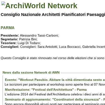
Consiglio Nazionale Architetti Pianificatori Paesagg
PARMA
Presidente:
Alessandro Tassi-Carboni;
Segretario:
Patrizia Bini;
Tesoriere:
Luigi Di Todaro;
Consiglieri:
Consiglieri: Sara Antolotti, Luca Boccacci, Gabriella Incer
Questo Consiglio è stato rinnovato nel corso delle elezioni che si sono
News dalla sezione Network di AWN
Evento: "Workout Pasubio. Abitare la città dimenticata sesto a
Le iscrizioni per partecipare al workshop sono aperte fino al 07 No
Manifestazione: "Festival dell'Architettura" - Parma
L'edizione 2014 del Festival dell'Architettura celebra i dieci anni di 
Seminario di aggiornamento: "Coordinatori della sicurezza" -
Sono ancora disponibili alcuni posti per partecipare al seminario or