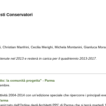
isti Conservatori
ti, Christian Manfrini, Cecilia Merighi, Michela Montanini, Gianluca Mora, 
 tenute nel 2013 e resterà in carica per il quadriennio 2013-2017.
tto: la comunità progetta" - Parma
vembre.
attività 2004-2014 con un'edizione speciale che ripercorre i principali even
 Parma
ganizzato dall'Ordine degli Architetti PPC di Parma che si terrà martedì