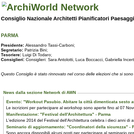
Consiglio Nazionale Architetti Pianificatori Paesagg
PARMA
Presidente:
Alessandro Tassi-Carboni;
Segretario:
Patrizia Bini;
Tesoriere:
Luigi Di Todaro;
Consiglieri:
Consiglieri: Sara Antolotti, Luca Boccacci, Gabriella Incer
Questo Consiglio è stato rinnovato nel corso delle elezioni che si sono
News dalla sezione Network di AWN
Evento: "Workout Pasubio. Abitare la città dimenticata sesto a
Le iscrizioni per partecipare al workshop sono aperte fino al 07 No
Manifestazione: "Festival dell'Architettura" - Parma
L'edizione 2014 del Festival dell'Architettura celebra i dieci anni di 
Seminario di aggiornamento: "Coordinatori della sicurezza" -
Sono ancora disponibili alcuni posti per partecipare al seminario or