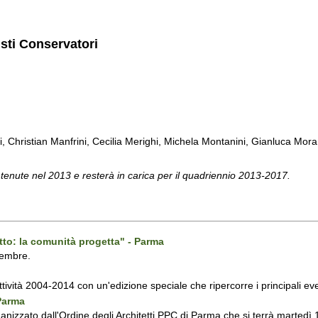
isti Conservatori
ti, Christian Manfrini, Cecilia Merighi, Michela Montanini, Gianluca Mora, 
 tenute nel 2013 e resterà in carica per il quadriennio 2013-2017.
tto: la comunità progetta" - Parma
vembre.
attività 2004-2014 con un'edizione speciale che ripercorre i principali even
 Parma
ganizzato dall'Ordine degli Architetti PPC di Parma che si terrà martedì