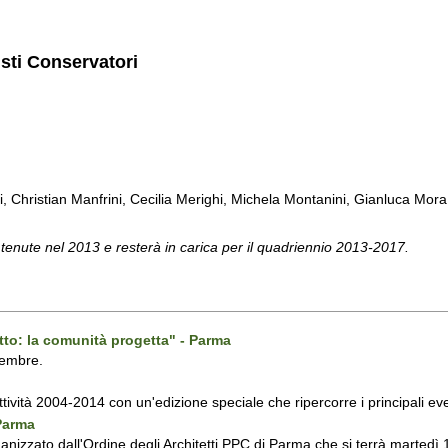
isti Conservatori
ti, Christian Manfrini, Cecilia Merighi, Michela Montanini, Gianluca Mora, 
 tenute nel 2013 e resterà in carica per il quadriennio 2013-2017.
tto: la comunità progetta" - Parma
vembre.
attività 2004-2014 con un'edizione speciale che ripercorre i principali even
 Parma
ganizzato dall'Ordine degli Architetti PPC di Parma che si terrà martedì