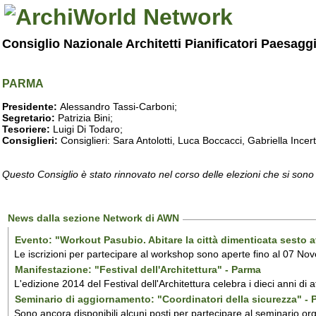
Consiglio Nazionale Architetti Pianificatori Paesagg
PARMA
Presidente:
Alessandro Tassi-Carboni;
Segretario:
Patrizia Bini;
Tesoriere:
Luigi Di Todaro;
Consiglieri:
Consiglieri: Sara Antolotti, Luca Boccacci, Gabriella Incer
Questo Consiglio è stato rinnovato nel corso delle elezioni che si sono
News dalla sezione Network di AWN
Evento: "Workout Pasubio. Abitare la città dimenticata sesto a
Le iscrizioni per partecipare al workshop sono aperte fino al 07 No
Manifestazione: "Festival dell'Architettura" - Parma
L'edizione 2014 del Festival dell'Architettura celebra i dieci anni di 
Seminario di aggiornamento: "Coordinatori della sicurezza" -
Sono ancora disponibili alcuni posti per partecipare al seminario or