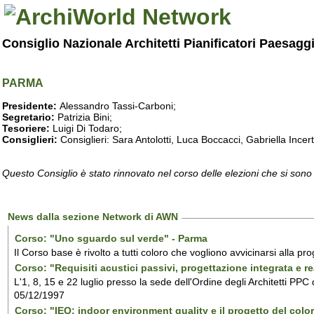
Consiglio Nazionale Architetti Pianificatori Paesagg
PARMA
Presidente:
Alessandro Tassi-Carboni;
Segretario:
Patrizia Bini;
Tesoriere:
Luigi Di Todaro;
Consiglieri:
Consiglieri: Sara Antolotti, Luca Boccacci, Gabriella Incer
Questo Consiglio è stato rinnovato nel corso delle elezioni che si sono
News dalla sezione Network di AWN
Corso: "Uno sguardo sul verde" - Parma
Il Corso base è rivolto a tutti coloro che vogliono avvicinarsi alla pr
Corso: "Requisiti acustici passivi, progettazione integrata e r
L'1, 8, 15 e 22 luglio presso la sede dell'Ordine degli Architetti PPC 
05/12/1997
Corso: "IEQ: indoor environment quality e il progetto del color