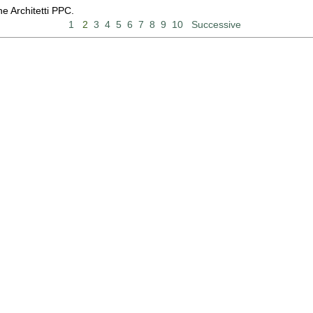
ne Architetti PPC.
1
2
3
4
5
6
7
8
9
10
Successive