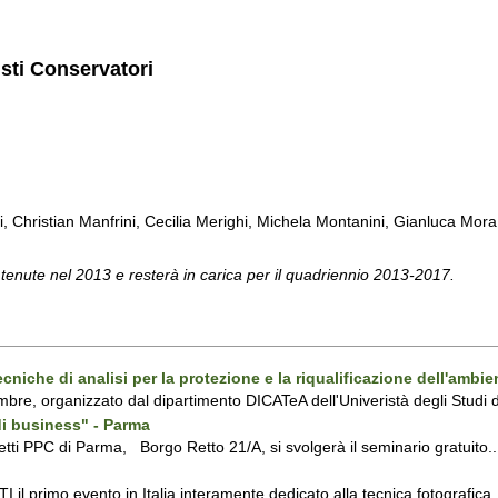
isti Conservatori
ti, Christian Manfrini, Cecilia Merighi, Michela Montanini, Gianluca Mora, 
 tenute nel 2013 e resterà in carica per il quadriennio 2013-2017.
iche di analisi per la protezione e la riqualificazione dell'ambie
vembre, organizzato dal dipartimento DICATeA dell'Univeristà degli Stud
di business" - Parma
itetti PPC di Parma, Borgo Retto 21/A, si svolgerà il seminario gratuito..
 primo evento in Italia interamente dedicato alla tecnica fotografica, c