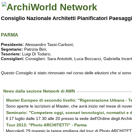
Consiglio Nazionale Architetti Pianificatori Paesagg
PARMA
Presidente:
Alessandro Tassi-Carboni;
Segretario:
Patrizia Bini;
Tesoriere:
Luigi Di Todaro;
Consiglieri:
Consiglieri: Sara Antolotti, Luca Boccacci, Gabriella Incer
Questo Consiglio è stato rinnovato nel corso delle elezioni che si sono
News dalla sezione Network di AWN
Master Europeo di secondo livello: "Rigenerazione Urbana - Tecn
Sono aperte le iscrizioni al Master, che avrà inizio nel mese di no
Seminario: "Competere oggi, scenari tecnologici, normativi e 
Il 17 luglio dalle 17.30 alle 20 presso la sede dell'Ordine degli Arch
Tour 2013: "Photo ARCHITETTI" - Parma
Mercoledì 29 maggio la tappa emiliana del tour di Photo ARCHITETTI il