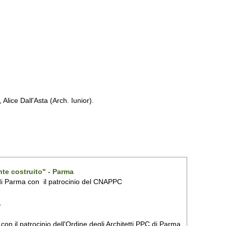
Alice Dall'Asta (Arch. Iunior).
nte costruito" - Parma
i di Parma con
il patrocinio del CNAPPC
.
on il patrocinio dell'Ordine degli Architetti PPC di Parma.