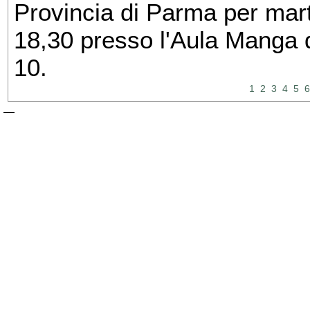
Provincia di Parma per mart
18,30 presso l'Aula Manga d
10.
1
2
3
4
5
6