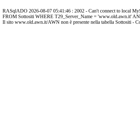
RASqlADO 2026-08-07 05:41:46 : 2002 - Can't connect to local M
FROM Sottositi WHERE T29_Server_Name = 'www.old.awn.it' A
Il sito www.old.awn.it/AWN non è presente nella tabella Sottositi - 