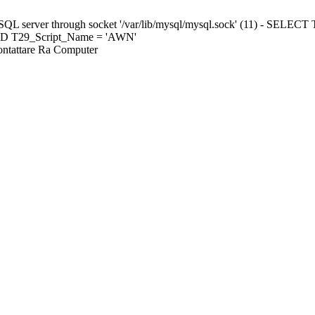
ySQL server through socket '/var/lib/mysql/mysql.sock' (11) - S
ND T29_Script_Name = 'AWN'
Contattare Ra Computer