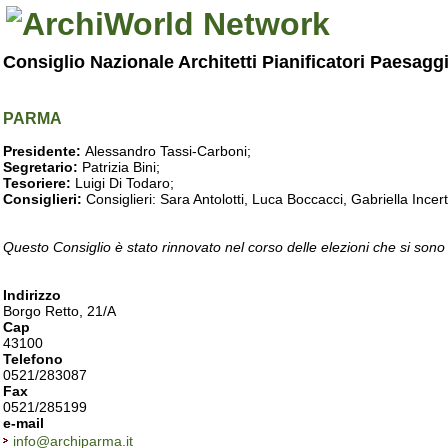
Consiglio Nazionale Architetti Pianificatori Paesagg
PARMA
Presidente:
Alessandro Tassi-Carboni;
Segretario:
Patrizia Bini;
Tesoriere:
Luigi Di Todaro;
Consiglieri:
Consiglieri: Sara Antolotti, Luca Boccacci, Gabriella Incer
Questo Consiglio è stato rinnovato nel corso delle elezioni che si sono
Indirizzo
Borgo Retto, 21/A
Cap
43100
Telefono
0521/283087
Fax
0521/285199
e-mail
info@archiparma.it