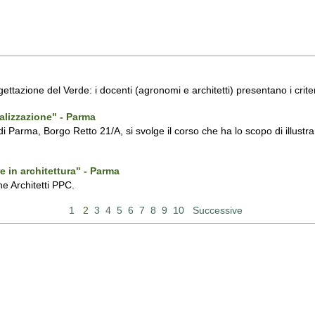
ogettazione del Verde: i docenti (agronomi e architetti) presentano i crite
ealizzazione" - Parma
di Parma, Borgo Retto 21/A, si svolge il corso che ha lo scopo di illustrare
e in architettura" - Parma
ne Architetti PPC.
1
2
3
4
5
6
7
8
9
10
Successive