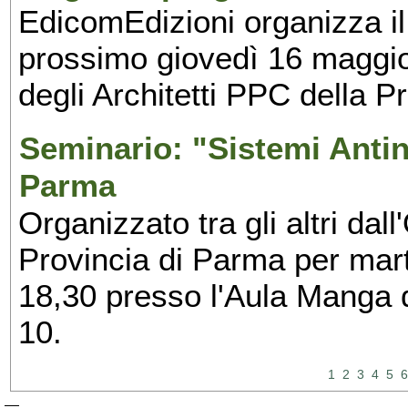
EdicomEdizioni organizza il 
prossimo giovedì 16 maggio
degli Architetti PPC della P
Seminario: "Sistemi Antin
Parma
Organizzato tra gli altri dal
Provincia di Parma per mart
18,30 presso l'Aula Manga d
10.
1
2
3
4
5
6