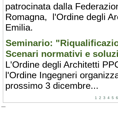
patrocinata dalla Federazione
Romagna, l'Ordine degli Ar
Emilia.
Seminario: "Riqualificazio
Scenari normativi e soluz
L'Ordine degli Architetti PP
l'Ordine Ingegneri organizzan
prossimo 3 dicembre...
1
2
3
4
5
6