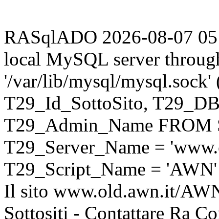
RASqlADO 2026-08-07 05:48
local MySQL server throug
'/var/lib/mysql/mysql.sock
T29_Id_SottoSito, T29_D
T29_Admin_Name FROM S
T29_Server_Name = 'www.o
T29_Script_Name = 'AWN'
Il sito www.old.awn.it/AWN 
Sottositi - Contattare Ra C