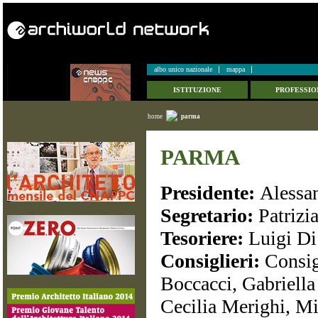
albo unico nazionale
mappa
ISTITUZIONE
PROFESSIO
home
parma
PARMA
Presidente:
Alessa
Segretario:
Patrizi
Tesoriere:
Luigi Di
Consiglieri:
Consig
Boccacci, Gabriella 
Cecilia Merighi, M