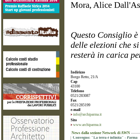
Mora, Alice Dall'As
Questo Consiglio è 
delle elezioni che s
resterà in carica p
Indirizzo
Borgo Retto, 21/A
Cap
43100
Telefono
0521/283087
Fax
0521/285199
e-mail
info@archiparma.it
Sito
www.archiparma.it
News dalla sezione Network di AWN
Convegno: "La terra è infinita" - Parma