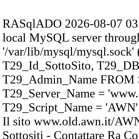
RASqlADO 2026-08-07 03:37
local MySQL server throug
'/var/lib/mysql/mysql.sock
T29_Id_SottoSito, T29_D
T29_Admin_Name FROM S
T29_Server_Name = 'www.o
T29_Script_Name = 'AWN'
Il sito www.old.awn.it/AWN 
Sottositi - Contattare Ra C